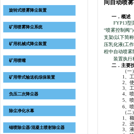
间自动喷雾
旋转式喷雾降尘装置
一．
概述
FYP13
型
矿用喷雾降尘系统
“
喷雾控制阀
”
)
支架
(
以下简称
矿用机械式降尘装置
压乳化液
(
工作
程中自动喷雾
装置执行
矿用喷嘴
二．主要
（一
1
、
矿用带式输送机综保装置
2
、
3
、
4
、
负压二次降尘器
5
、
6
、
除尘净化水幕
（二
1
、
2
、
锚喷除尘器/混凝土喷射除尘器
3
、