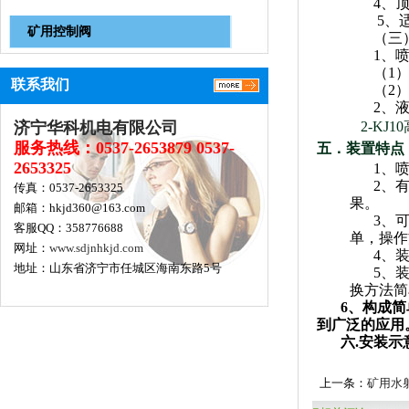
4
、
5
、
矿用控制阀
（三
1
、
（
1
联系我们
（
2
2
、
济宁华科机电有限公司
2-KJ10
服务热线：0537-2653879 0537-
五
．
装置
特点
2653325
1
、
2
、
传真：0537-2653325
果。
邮箱：hkjd360@163.com
3
、
客服QQ：358776688
单，操作
网址：
www.sdjnhkjd.com
4
、
地址：山东省济宁市任城区海南东路5号
5
、
换方法简
6
、构成简
到广泛的应用
六
.
安装示
上一条：
矿用水