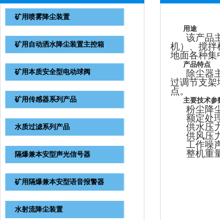
矿用喷雾降尘装置
用途
该产品
矿用自动洒水降尘装置主控箱
机
）、搅拌
地面各种集
产品特点
矿用本质安全型电动球阀
除尘器
过调节支架
点。
矿用传感器系列产品
主要技术参
粉尘降
额定处
供水压
水质过滤系列产品
供风压
工作噪
整机重
隔爆兼本安型声光信号器
矿用隔爆兼本安型语音报警器
水射流降尘装置